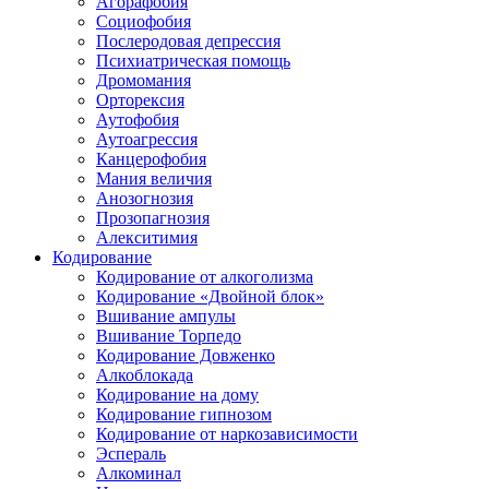
Агорафобия
Социофобия
Послеродовая депрессия
Психиатрическая помощь
Дромомания
Орторексия
Аутофобия
Аутоагрессия
Канцерофобия
Мания величия
Анозогнозия
Прозопагнозия
Алекситимия
Кодирование
Кодирование от алкоголизма
Кодирование «Двойной блок»
Вшивание ампулы
Вшивание Торпедо
Кодирование Довженко
Алкоблокада
Кодирование на дому
Кодирование гипнозом
Кодирование от наркозависимости
Эспераль
Алкоминал