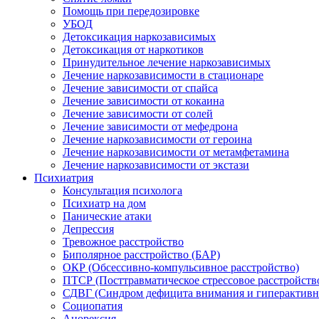
Помощь при передозировке
УБОД
Детоксикация наркозависимых
Детоксикация от наркотиков
Принудительное лечение наркозависимых
Лечение наркозависимости в стационаре
Лечение зависимости от спайса
Лечение зависимости от кокаина
Лечение зависимости от солей
Лечение зависимости от мефедрона
Лечение наркозависимости от героина
Лечение наркозависимости от метамфетамина
Лечение наркозависимости от экстази
Психиатрия
Консультация психолога
Психиатр на дом
Панические атаки
Депрессия
Тревожное расстройство
Биполярное расстройство (БАР)
ОКР (Обсессивно-компульсивное расстройство)
ПТСР (Посттравматическое стрессовое расстройств
СДВГ (Синдром дефицита внимания и гиперактивн
Социопатия
Анорексия