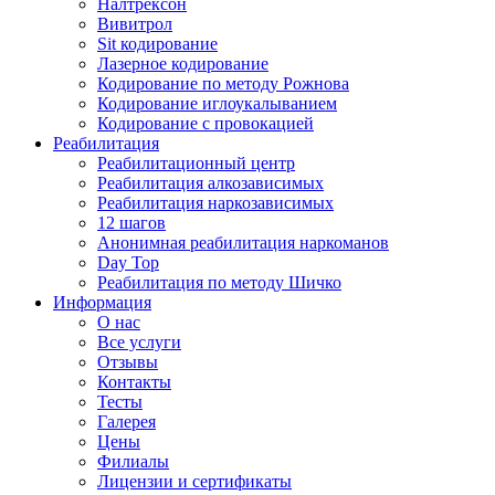
Налтрексон
Вивитрол
Sit кодирование
Лазерное кодирование
Кодирование по методу Рожнова
Кодирование иглоукалыванием
Кодирование с провокацией
Реабилитация
Реабилитационный центр
Реабилитация алкозависимых
Реабилитация наркозависимых
12 шагов
Анонимная реабилитация наркоманов
Day Top
Реабилитация по методу Шичко
Информация
О нас
Все услуги
Отзывы
Контакты
Тесты
Галерея
Цены
Филиалы
Лицензии и сертификаты