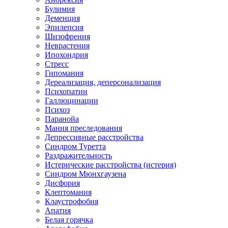
Булимия
Деменция
Эпилепсия
Шизофрения
Неврастения
Ипохондрия
Стресс
Гипомания
Дереализация, деперсонализация
Психопатии
Галлюцинации
Психоз
Паранойа
Мания преследования
Депрессивные расстройства
Синдром Туретта
Раздражительность
Истерические расстройства (истерия)
Синдром Мюнхгаузена
Дисфория
Клептомания
Клаустрофобия
Апатия
Белая горячка