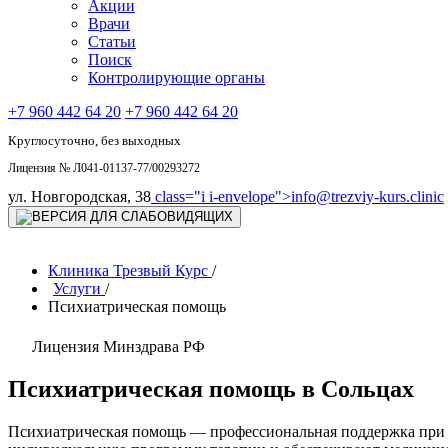
Акции
Врачи
Статьи
Поиск
Контролирующие органы
+7 960 442 64 20
+7 960 442 64 20
Круглосуточно, без выходных
Лицензия № Л041-01137-77/00293272
ул. Новгородская, 38
class="i i-envelope">
info@trezviy-kurs.clinic
Клиника Трезвый Курс
/
Услуги
/
Психиатрическая помощь
Лицензия Минздрава РФ
Психиатрическая помощь в Сольцах
Психиатрическая помощь — профессиональная поддержка при п