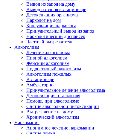
Вывод из запоя на дому
Вывод из запоя в стационаре
Детоксикация организма
Нарколог на дом
Консультация нарколога
Принудительный вывод из запоя
Наркологический диспансер
Частный вытрезвитель
Алкоголизм
Лечение алкоголизма
Пивной алкоголизм
Женский алкоголизм
Подростковый алкоголизм
Алкоголизм пожилых
В стационаре
Амбулаторно
Принудительное лечение алкоголизма
Детоксикация от алкоголя
Помощь при алкоголизме
Снятие алкогольной интоксикации
Вытрезвление на дому
Хронический алкоголизм
Наркомания
Анонимное лечение наркомании
Снятие ломки