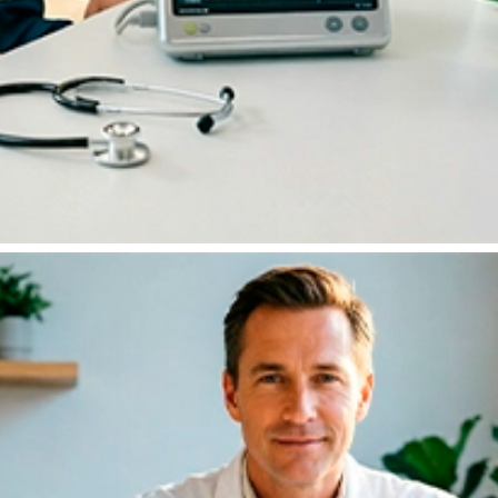
Бесплатное обследование перед
кодированием!
При оплате наличными полной стоимости первичного
выезда —
бесплатное КТГ (кардиотокография) или
ЭКГ
перед кодированием в подарок.
Оставить заявку