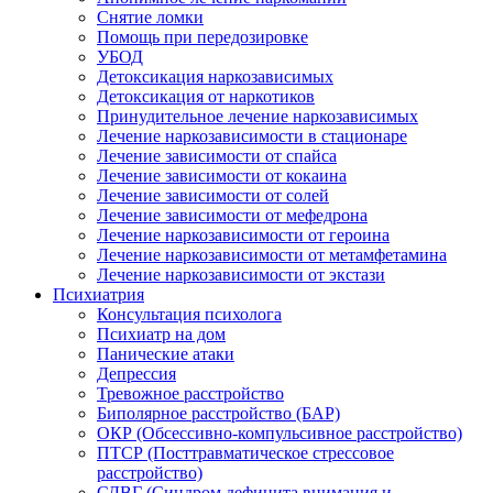
Снятие ломки
Помощь при передозировке
УБОД
Детоксикация наркозависимых
Детоксикация от наркотиков
Принудительное лечение наркозависимых
Лечение наркозависимости в стационаре
Лечение зависимости от спайса
Лечение зависимости от кокаина
Лечение зависимости от солей
Лечение зависимости от мефедрона
Лечение наркозависимости от героина
Лечение наркозависимости от метамфетамина
Лечение наркозависимости от экстази
Психиатрия
Консультация психолога
Психиатр на дом
Панические атаки
Депрессия
Тревожное расстройство
Биполярное расстройство (БАР)
ОКР (Обсессивно-компульсивное расстройство)
ПТСР (Посттравматическое стрессовое
расстройство)
СДВГ (Синдром дефицита внимания и