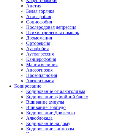
Клаустрофобия
Апатия
Белая горячка
Агорафобия
Социофобия
Послеродовая депрессия
Психиатрическая помощь
Дромомания
Орторексия
Аутофобия
Аутоагрессия
Канцерофобия
Мания величия
Анозогнозия
Прозопагнозия
Алекситимия
Кодирование
Кодирование от алкоголизма
Кодирование «Двойной блок»
Вшивание ампулы
Вшивание Торпедо
Кодирование Довженко
Алкоблокада
Кодирование на дому
Кодирование гипнозом