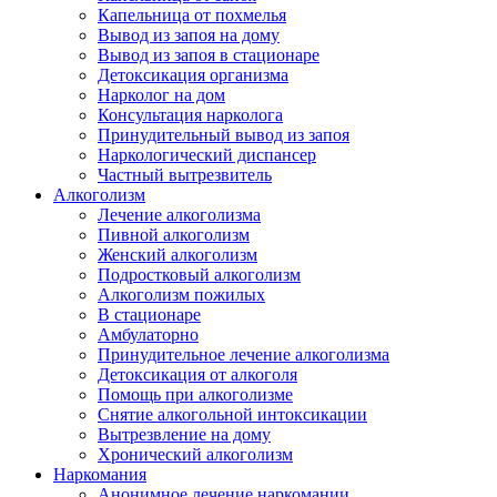
Капельница от похмелья
Вывод из запоя на дому
Вывод из запоя в стационаре
Детоксикация организма
Нарколог на дом
Консультация нарколога
Принудительный вывод из запоя
Наркологический диспансер
Частный вытрезвитель
Алкоголизм
Лечение алкоголизма
Пивной алкоголизм
Женский алкоголизм
Подростковый алкоголизм
Алкоголизм пожилых
В стационаре
Амбулаторно
Принудительное лечение алкоголизма
Детоксикация от алкоголя
Помощь при алкоголизме
Снятие алкогольной интоксикации
Вытрезвление на дому
Хронический алкоголизм
Наркомания
Анонимное лечение наркомании