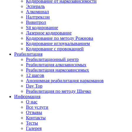
Кодирование от наркозависимости
Эспераль
Алкоминал
Налтрексон
Вивитрол
Sit кодирование
Лазерное кодирование
Кодирование по методу Рожнова
Кодирование иглоукалыванием
Кодирование с провокацией
Реабилитация
Реабилитационный центр
Реабилитация алкозависимых
Реабилитация наркозависимых
12 шагов
Анонимная реабилитация наркоманов
Day Top
Реабилитация по методу Шичко
Информация
О нас
Все услуги
Отзывы
Контакты
Тесты
Галерея