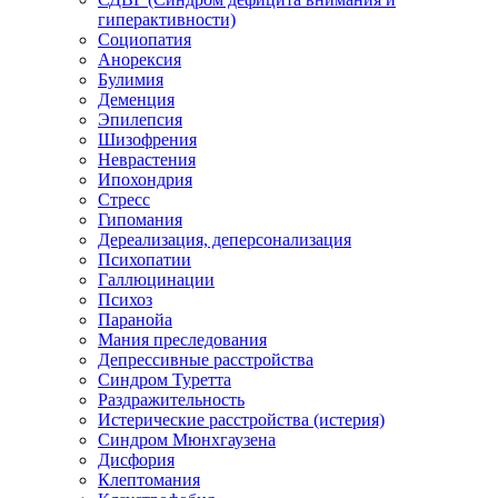
гиперактивности)
Социопатия
Анорексия
Булимия
Деменция
Эпилепсия
Шизофрения
Неврастения
Ипохондрия
Стресс
Гипомания
Дереализация, деперсонализация
Психопатии
Галлюцинации
Психоз
Паранойа
Мания преследования
Депрессивные расстройства
Синдром Туретта
Раздражительность
Истерические расстройства (истерия)
Синдром Мюнхгаузена
Дисфория
Клептомания