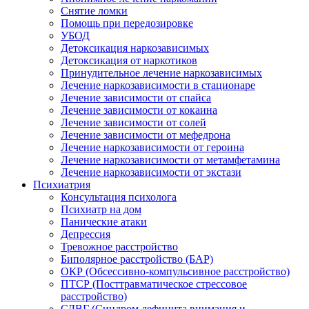
Снятие ломки
Помощь при передозировке
УБОД
Детоксикация наркозависимых
Детоксикация от наркотиков
Принудительное лечение наркозависимых
Лечение наркозависимости в стационаре
Лечение зависимости от спайса
Лечение зависимости от кокаина
Лечение зависимости от солей
Лечение зависимости от мефедрона
Лечение наркозависимости от героина
Лечение наркозависимости от метамфетамина
Лечение наркозависимости от экстази
Психиатрия
Консультация психолога
Психиатр на дом
Панические атаки
Депрессия
Тревожное расстройство
Биполярное расстройство (БАР)
ОКР (Обсессивно-компульсивное расстройство)
ПТСР (Посттравматическое стрессовое
расстройство)
СДВГ (Синдром дефицита внимания и