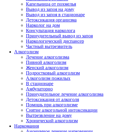
Капельница от похмелья
Вывод из запоя на дому
Вывод из запоя в стационаре
Детоксикация организма
Нарколог на дом
Консультация нарколога
Принудительный вывод из запоя
Наркологический диспансер
Частный вытрезвитель
Алкоголизм
Лечение алкоголизма
Пивной алкоголизм
Женский алкоголизм
Подростковый алкоголизм
Алкоголизм пожилых
В стационаре
Амбулаторно
Принудительное лечение алкоголизма
Детоксикация от алкоголя
Помощь при алкоголизме
Снятие алкогольной интоксикации
Вытрезвление на дому
Хронический алкоголизм
Наркомания
Анонимное лечение наркомании