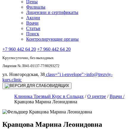
Цены
Филиалы
Лицензии и сертификаты
Акции
Врачи
Статьи
Поиск
Контролирующие органы
+7 960 442 64 20
+7 960 442 64 20
Круглосуточно, без выходных
Лицензия № Л041-01137-77/00293272
ул. Новгородская, 38
class="i i-envelope">
info@trezviy-
kurs.clinic
Клиника Трезвый Курс в Сольцах
/
О центре
/
Врачи /
Кравцова Марина Леонидовна
Кравцова Марина Леонидовна