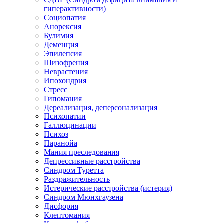
гиперактивности)
Социопатия
Анорексия
Булимия
Деменция
Эпилепсия
Шизофрения
Неврастения
Ипохондрия
Стресс
Гипомания
Дереализация, деперсонализация
Психопатии
Галлюцинации
Психоз
Паранойа
Мания преследования
Депрессивные расстройства
Синдром Туретта
Раздражительность
Истерические расстройства (истерия)
Синдром Мюнхгаузена
Дисфория
Клептомания