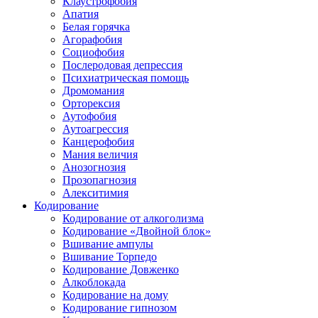
Клаустрофобия
Апатия
Белая горячка
Агорафобия
Социофобия
Послеродовая депрессия
Психиатрическая помощь
Дромомания
Орторексия
Аутофобия
Аутоагрессия
Канцерофобия
Мания величия
Анозогнозия
Прозопагнозия
Алекситимия
Кодирование
Кодирование от алкоголизма
Кодирование «Двойной блок»
Вшивание ампулы
Вшивание Торпедо
Кодирование Довженко
Алкоблокада
Кодирование на дому
Кодирование гипнозом