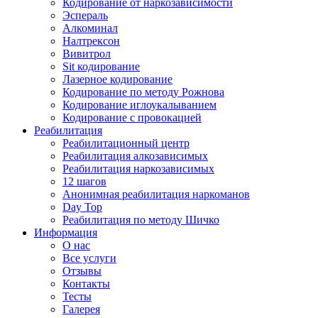
Кодирование от наркозависимости
Эспераль
Алкоминал
Налтрексон
Вивитрол
Sit кодирование
Лазерное кодирование
Кодирование по методу Рожнова
Кодирование иглоукалыванием
Кодирование с провокацией
Реабилитация
Реабилитационный центр
Реабилитация алкозависимых
Реабилитация наркозависимых
12 шагов
Анонимная реабилитация наркоманов
Day Top
Реабилитация по методу Шичко
Информация
О нас
Все услуги
Отзывы
Контакты
Тесты
Галерея