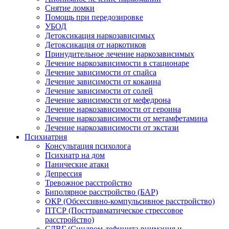
Снятие ломки
Помощь при передозировке
УБОД
Детоксикация наркозависимых
Детоксикация от наркотиков
Принудительное лечение наркозависимых
Лечение наркозависимости в стационаре
Лечение зависимости от спайса
Лечение зависимости от кокаина
Лечение зависимости от солей
Лечение зависимости от мефедрона
Лечение наркозависимости от героина
Лечение наркозависимости от метамфетамина
Лечение наркозависимости от экстази
Психиатрия
Консультация психолога
Психиатр на дом
Панические атаки
Депрессия
Тревожное расстройство
Биполярное расстройство (БАР)
ОКР (Обсессивно-компульсивное расстройство)
ПТСР (Посттравматическое стрессовое
расстройство)
СДВГ (Синдром дефицита внимания и