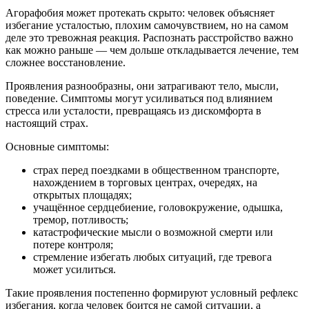
Агорафобия может протекать скрыто: человек объясняет
избегание усталостью, плохим самочувствием, но на самом
деле это тревожная реакция. Распознать расстройство важно
как можно раньше — чем дольше откладывается лечение, тем
сложнее восстановление.
Проявления разнообразны, они затрагивают тело, мысли,
поведение. Симптомы могут усиливаться под влиянием
стресса или усталости, превращаясь из дискомфорта в
настоящий страх.
Основные симптомы:
страх перед поездками в общественном транспорте,
нахождением в торговых центрах, очередях, на
открытых площадях;
учащённое сердцебиение, головокружение, одышка,
тремор, потливость;
катастрофические мысли о возможной смерти или
потере контроля;
стремление избегать любых ситуаций, где тревога
может усилиться.
Такие проявления постепенно формируют условный рефлекс
избегания, когда человек боится не самой ситуации, а