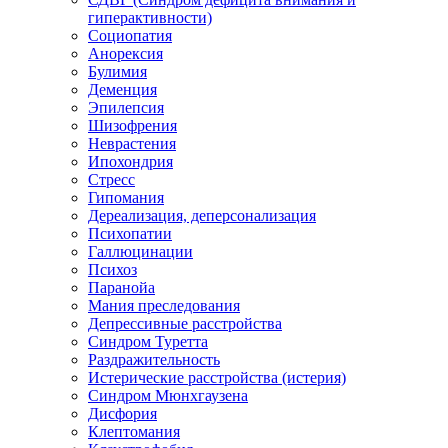
гиперактивности)
Социопатия
Анорексия
Булимия
Деменция
Эпилепсия
Шизофрения
Неврастения
Ипохондрия
Стресс
Гипомания
Дереализация, деперсонализация
Психопатии
Галлюцинации
Психоз
Паранойа
Мания преследования
Депрессивные расстройства
Синдром Туретта
Раздражительность
Истерические расстройства (истерия)
Синдром Мюнхгаузена
Дисфория
Клептомания