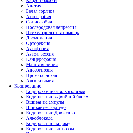
Клаустрофобия
Апатия
Белая горячка
Агорафобия
Социофобия
Послеродовая депрессия
Психиатрическая помощь
Дромомания
Орторексия
Аутофобия
Аутоагрессия
Канцерофобия
Мания величия
Анозогнозия
Прозопагнозия
Алекситимия
Кодирование
Кодирование от алкоголизма
Кодирование «Двойной блок»
Вшивание ампулы
Вшивание Торпедо
Кодирование Довженко
Алкоблокада
Кодирование на дому
Кодирование гипнозом