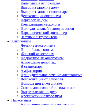
Капельница от похмелья
Вывод из запоя на дому
Вывод из запоя в стационаре
Детоксикация организма
Нарколог на дом
Консультация нарколога
Принудительный вывод из запоя
Наркологический диспансер
Частный вытрезвитель
Алкоголизм
Лечение алкоголизма
Пивной алкоголизм
Женский алкоголизм
Подростковый алкоголизм
Алкоголизм пожилых
В стационаре
Амбулаторно
Принудительное лечение алкоголизма
Детоксикация от алкоголя
Помощь при алкоголизме
Снятие алкогольной интоксикации
Вытрезвление на дому
Хронический алкоголизм
Наркомания
Анонимное лечение наркомании