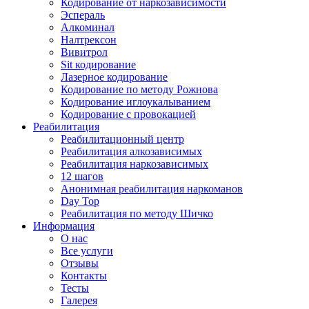
Кодирование от наркозависимости
Эспераль
Алкоминал
Налтрексон
Вивитрол
Sit кодирование
Лазерное кодирование
Кодирование по методу Рожнова
Кодирование иглоукалыванием
Кодирование с провокацией
Реабилитация
Реабилитационный центр
Реабилитация алкозависимых
Реабилитация наркозависимых
12 шагов
Анонимная реабилитация наркоманов
Day Top
Реабилитация по методу Шичко
Информация
О нас
Все услуги
Отзывы
Контакты
Тесты
Галерея