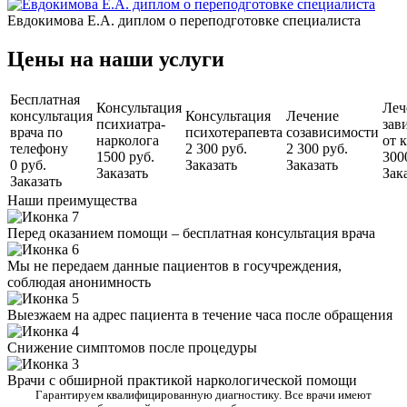
Евдокимова Е.А. диплом о переподготовке специалиста
Цены на наши услуги
Бесплатная
Консультация
Леч
консультация
Консультация
Лечение
психиатра-
зав
врача по
психотерапевта
созависимости
нарколога
от 
телефону
2 300 руб.
2 300 руб.
1500 руб.
300
0 руб.
Заказать
Заказать
Заказать
Зак
Заказать
Наши преимущества
Перед оказанием помощи – бесплатная консультация врача
Мы не передаем данные пациентов в госучреждения,
соблюдая анонимность
Выезжаем на адрес пациента в течение часа после обращения
Снижение симптомов после процедуры
Врачи с обширной практикой наркологической помощи
Гарантируем квалифицированную диагностику. Все врачи имеют