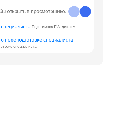
обы открыть в просмотрщике.
Евдокимова Е.А. диплом
готовке специалиста