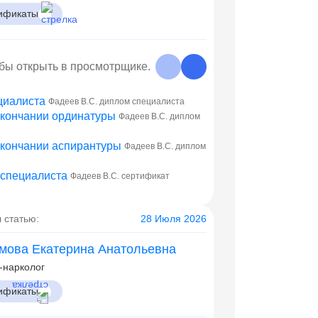
ификаты
обы открыть в просмотрщике.
Фадеев В.С. диплом специалиста
Фадеев В.С. диплом
Фадеев В.С. диплом
Фадеев В.С. сертификат
 статью:
28 Июля 2026
мова Екатерина Анатольевна
-нарколог
ификаты