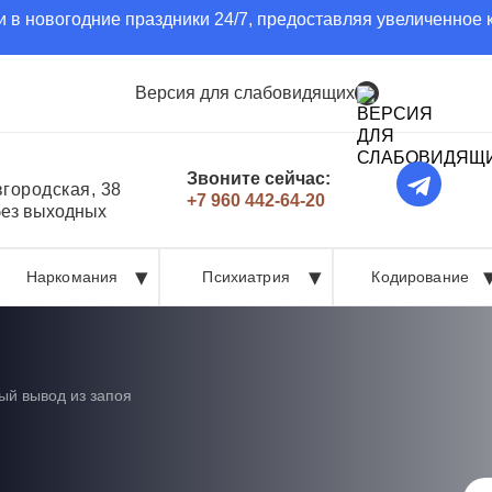
 в новогодние праздники 24/7, предоставляя увеличенное 
Версия для слабовидящих
Звоните сейчас:
вгородская, 38
+7 960 442-64-20
без выходных
Наркомания
Психиатрия
Кодирование
ый вывод из запоя