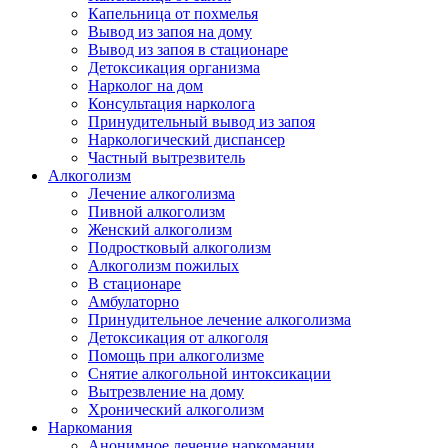
Капельница от похмелья
Вывод из запоя на дому
Вывод из запоя в стационаре
Детоксикация организма
Нарколог на дом
Консультация нарколога
Принудительный вывод из запоя
Наркологический диспансер
Частный вытрезвитель
Алкоголизм
Лечение алкоголизма
Пивной алкоголизм
Женский алкоголизм
Подростковый алкоголизм
Алкоголизм пожилых
В стационаре
Амбулаторно
Принудительное лечение алкоголизма
Детоксикация от алкоголя
Помощь при алкоголизме
Снятие алкогольной интоксикации
Вытрезвление на дому
Хронический алкоголизм
Наркомания
Анонимное лечение наркомании