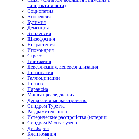
гиперактивности)
Социопатия
Анорексия
Булимия
Деменция
Эпилепсия
Шизофрения
Неврастения
Ипохондрия
Стресс
Гипомания
Дереализация, деперсонализация
Психопатии
Галлюцинации
Психоз
Паранойа
Мания преследования
Депрессивные расстройства
Синдром Туретта
Раздражительность
Истерические расстройства (истерия)
Синдром Мюнхгаузена
Дисфория
Клептомания