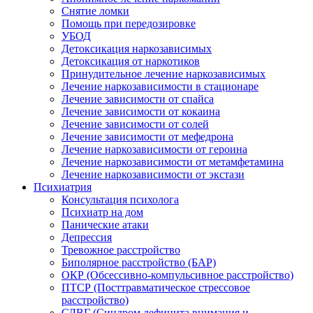
Снятие ломки
Помощь при передозировке
УБОД
Детоксикация наркозависимых
Детоксикация от наркотиков
Принудительное лечение наркозависимых
Лечение наркозависимости в стационаре
Лечение зависимости от спайса
Лечение зависимости от кокаина
Лечение зависимости от солей
Лечение зависимости от мефедрона
Лечение наркозависимости от героина
Лечение наркозависимости от метамфетамина
Лечение наркозависимости от экстази
Психиатрия
Консультация психолога
Психиатр на дом
Панические атаки
Депрессия
Тревожное расстройство
Биполярное расстройство (БАР)
ОКР (Обсессивно-компульсивное расстройство)
ПТСР (Посттравматическое стрессовое
расстройство)
СДВГ (Синдром дефицита внимания и