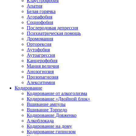
Клаустрофобия
Апатия
Белая горячка
Агорафобия
Социофобия
Послеродовая депрессия
Психиатрическая помощь
Дромомания
Орторексия
Аутофобия
Аутоагрессия
Канцерофобия
Мания величия
Анозогнозия
Прозопагнозия
Алекситимия
Кодирование
Кодирование от алкоголизма
Кодирование «Двойной блок»
Вшивание ампулы
Вшивание Торпедо
Кодирование Довженко
Алкоблокада
Кодирование на дому
Кодирование гипнозом