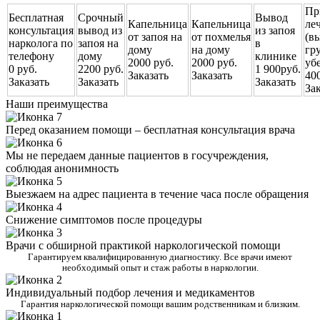
Пр
Бесплатная
Срочный
Вывод
Капельница
Капельница
ле
консультация
вывод из
из запоя
от запоя на
от похмелья
(в
нарколога по
запоя на
в
дому
на дому
гр
телефону
дому
клинике
2000 руб.
2000 руб.
уб
0 руб.
2200 руб.
1 900руб.
Заказать
Заказать
40
Заказать
Заказать
Заказать
За
Наши преимущества
Перед оказанием помощи – бесплатная консультация врача
Мы не передаем данные пациентов в госучреждения,
соблюдая анонимность
Выезжаем на адрес пациента в течение часа после обращения
Снижение симптомов после процедуры
Врачи с обширной практикой наркологической помощи
Гарантируем квалифицированную диагностику. Все врачи имеют
необходимый опыт и стаж работы в наркологии.
Индивидуальный подбор лечения и медикаментов
Гарантия наркологической помощи вашим родственникам и близким.