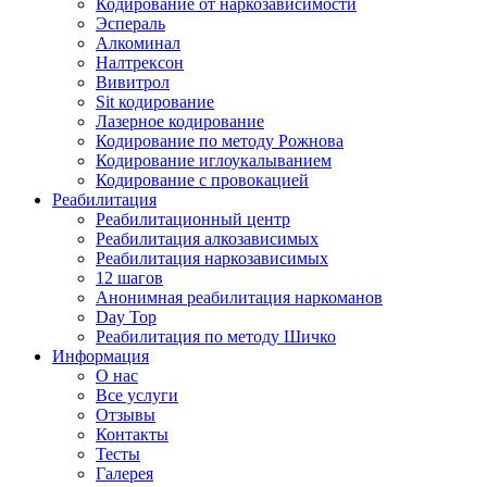
Кодирование от наркозависимости
Эспераль
Алкоминал
Налтрексон
Вивитрол
Sit кодирование
Лазерное кодирование
Кодирование по методу Рожнова
Кодирование иглоукалыванием
Кодирование с провокацией
Реабилитация
Реабилитационный центр
Реабилитация алкозависимых
Реабилитация наркозависимых
12 шагов
Анонимная реабилитация наркоманов
Day Top
Реабилитация по методу Шичко
Информация
О нас
Все услуги
Отзывы
Контакты
Тесты
Галерея