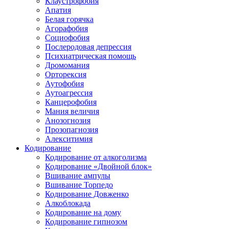
Клаустрофобия
Апатия
Белая горячка
Агорафобия
Социофобия
Послеродовая депрессия
Психиатрическая помощь
Дромомания
Орторексия
Аутофобия
Аутоагрессия
Канцерофобия
Мания величия
Анозогнозия
Прозопагнозия
Алекситимия
Кодирование
Кодирование от алкоголизма
Кодирование «Двойной блок»
Вшивание ампулы
Вшивание Торпедо
Кодирование Довженко
Алкоблокада
Кодирование на дому
Кодирование гипнозом