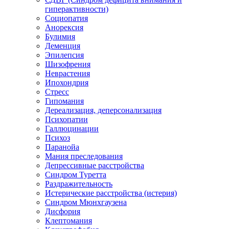
гиперактивности)
Социопатия
Анорексия
Булимия
Деменция
Эпилепсия
Шизофрения
Неврастения
Ипохондрия
Стресс
Гипомания
Дереализация, деперсонализация
Психопатии
Галлюцинации
Психоз
Паранойа
Мания преследования
Депрессивные расстройства
Синдром Туретта
Раздражительность
Истерические расстройства (истерия)
Синдром Мюнхгаузена
Дисфория
Клептомания