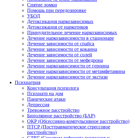
Снятие ломки
Помощь при передозировке
УБОД
Детоксикация наркозависимых
Детоксикация от наркотиков
Принудительное лечение наркозависимых
Лечение наркозависимости в стационаре
Лечение зависимости от спайса
Лечение зависимости от кокаина
Лечение зависимости от солей
Лечение зависимости от мефедрона
Лечение наркозависимости от героина
Лечение наркозависимости от метамфетамина
Лечение наркозависимости от экстази
Психиатрия
Консультация психолога
Психиатр на дом
Панические атаки
Депрессия
Тревожное расстройство
Биполярное расстройство (БАР)
ОКР (Обсессивно-компульсивное расстройство)
ПТСР (Посттравматическое стрессовое
расстройство)
СДВГ (Синдром дефицита внимания и