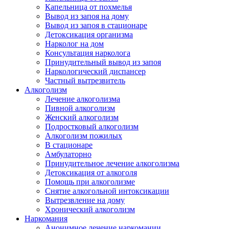
Капельница от похмелья
Вывод из запоя на дому
Вывод из запоя в стационаре
Детоксикация организма
Нарколог на дом
Консультация нарколога
Принудительный вывод из запоя
Наркологический диспансер
Частный вытрезвитель
Алкоголизм
Лечение алкоголизма
Пивной алкоголизм
Женский алкоголизм
Подростковый алкоголизм
Алкоголизм пожилых
В стационаре
Амбулаторно
Принудительное лечение алкоголизма
Детоксикация от алкоголя
Помощь при алкоголизме
Снятие алкогольной интоксикации
Вытрезвление на дому
Хронический алкоголизм
Наркомания
Анонимное лечение наркомании