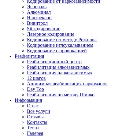
Кодирование от наркозависимости
Эспераль
Алкоминал
Налтрексон
Вивитрол
Sit кодирование
Лазерное кодирование
Кодирование по методу Рожнова
Кодирование иглоукалыванием
Кодирование с провокацией
Реабилитация
Реабилитационный центр
Реабилитация алкозависимых
Реабилитация наркозависимых
12 шагов
Анонимная реабилитация наркоманов
Day Top
Реабилитация по методу Шичко
Информация
О нас
Все услуги
Отзывы
Контакты
Тесты
Галерея