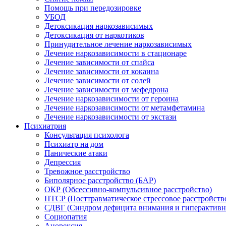
Помощь при передозировке
УБОД
Детоксикация наркозависимых
Детоксикация от наркотиков
Принудительное лечение наркозависимых
Лечение наркозависимости в стационаре
Лечение зависимости от спайса
Лечение зависимости от кокаина
Лечение зависимости от солей
Лечение зависимости от мефедрона
Лечение наркозависимости от героина
Лечение наркозависимости от метамфетамина
Лечение наркозависимости от экстази
Психиатрия
Консультация психолога
Психиатр на дом
Панические атаки
Депрессия
Тревожное расстройство
Биполярное расстройство (БАР)
ОКР (Обсессивно-компульсивное расстройство)
ПТСР (Посттравматическое стрессовое расстройств
СДВГ (Синдром дефицита внимания и гиперактивн
Социопатия
Анорексия