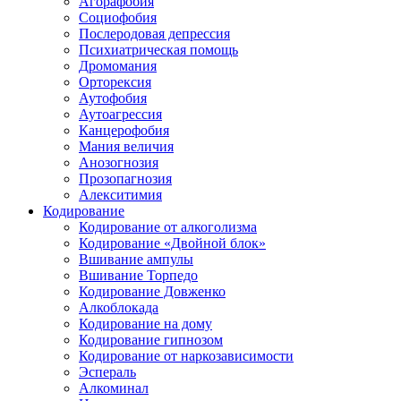
Агорафобия
Социофобия
Послеродовая депрессия
Психиатрическая помощь
Дромомания
Орторексия
Аутофобия
Аутоагрессия
Канцерофобия
Мания величия
Анозогнозия
Прозопагнозия
Алекситимия
Кодирование
Кодирование от алкоголизма
Кодирование «Двойной блок»
Вшивание ампулы
Вшивание Торпедо
Кодирование Довженко
Алкоблокада
Кодирование на дому
Кодирование гипнозом
Кодирование от наркозависимости
Эспераль
Алкоминал