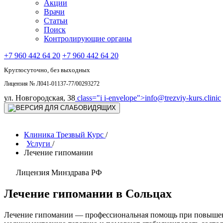
Акции
Врачи
Статьи
Поиск
Контролирующие органы
+7 960 442 64 20
+7 960 442 64 20
Круглосуточно, без выходных
Лицензия № Л041-01137-77/00293272
ул. Новгородская, 38
class="i i-envelope">
info@trezviy-kurs.clinic
Клиника Трезвый Курс
/
Услуги
/
Лечение гипомании
Лицензия Минздрава РФ
Лечение гипомании в Сольцах
Лечение гипомании — профессиональная помощь при повышенн