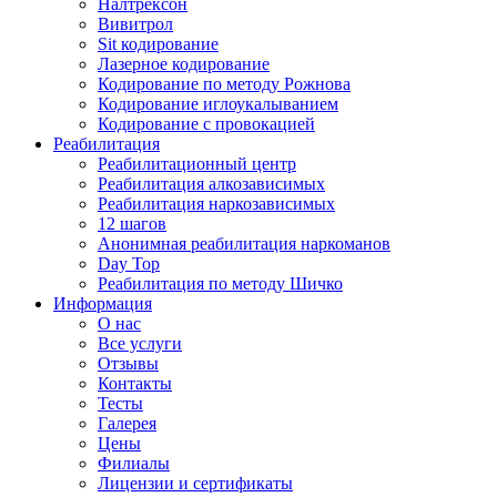
Налтрексон
Вивитрол
Sit кодирование
Лазерное кодирование
Кодирование по методу Рожнова
Кодирование иглоукалыванием
Кодирование с провокацией
Реабилитация
Реабилитационный центр
Реабилитация алкозависимых
Реабилитация наркозависимых
12 шагов
Анонимная реабилитация наркоманов
Day Top
Реабилитация по методу Шичко
Информация
О нас
Все услуги
Отзывы
Контакты
Тесты
Галерея
Цены
Филиалы
Лицензии и сертификаты