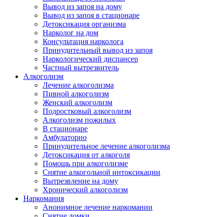
Вывод из запоя на дому
Вывод из запоя в стационаре
Детоксикация организма
Нарколог на дом
Консультация нарколога
Принудительный вывод из запоя
Наркологический диспансер
Частный вытрезвитель
Алкоголизм
Лечение алкоголизма
Пивной алкоголизм
Женский алкоголизм
Подростковый алкоголизм
Алкоголизм пожилых
В стационаре
Амбулаторно
Принудительное лечение алкоголизма
Детоксикация от алкоголя
Помощь при алкоголизме
Снятие алкогольной интоксикации
Вытрезвление на дому
Хронический алкоголизм
Наркомания
Анонимное лечение наркомании
Снятие ломки