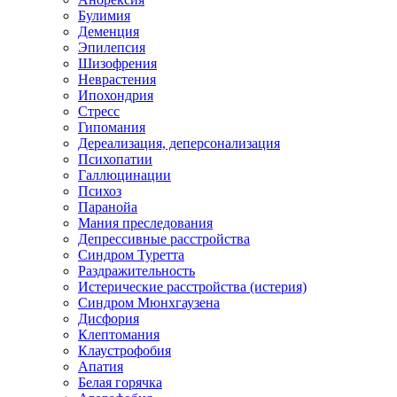
Булимия
Деменция
Эпилепсия
Шизофрения
Неврастения
Ипохондрия
Стресс
Гипомания
Дереализация, деперсонализация
Психопатии
Галлюцинации
Психоз
Паранойа
Мания преследования
Депрессивные расстройства
Синдром Туретта
Раздражительность
Истерические расстройства (истерия)
Синдром Мюнхгаузена
Дисфория
Клептомания
Клаустрофобия
Апатия
Белая горячка