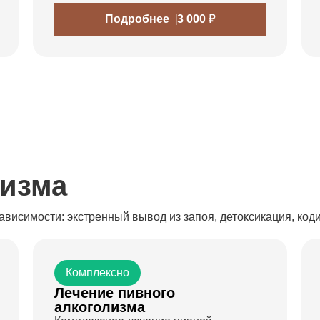
Подробнее
3 000 ₽
лизма
висимости: экстренный вывод из запоя, детоксикация, код
Комплексно
Лечение пивного
алкоголизма