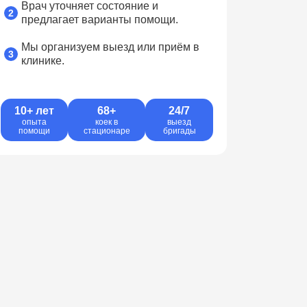
Врач уточняет состояние и
предлагает варианты помощи.
Мы организуем выезд или приём в
клинике.
10+ лет
68+
24/7
опыта
коек в
выезд
помощи
стационаре
бригады