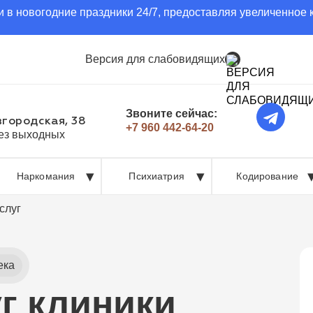
 в новогодние праздники 24/7, предоставляя увеличенное 
Версия для слабовидящих
Звоните сейчас:
вгородская, 38
+7 960 442-64-20
без выходных
Наркомания
Психиатрия
Кодирование
слуг
ека
уг клиники