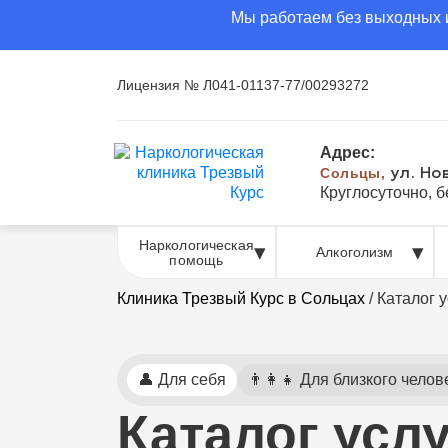
Мы работаем без выходных и
Лицензия № Л041-01137-77/00293272
Адрес:
Сольцы,
ул. Но
Круглосуточно, 
Наркологическая
Алкоголизм
помощь
Клиника Трезвый Курс в Сольцах
/
Каталог у
👤 Для себя
👨‍👩‍👧 Для близкого челов
Каталог усл