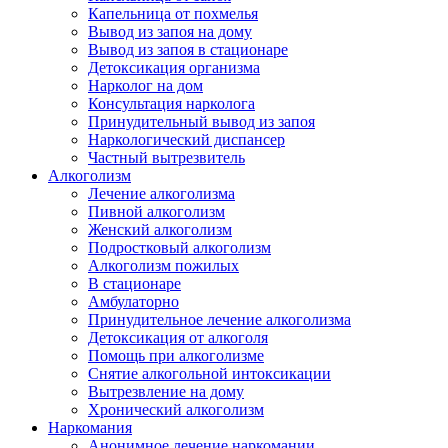
Капельница от похмелья
Вывод из запоя на дому
Вывод из запоя в стационаре
Детоксикация организма
Нарколог на дом
Консультация нарколога
Принудительный вывод из запоя
Наркологический диспансер
Частный вытрезвитель
Алкоголизм
Лечение алкоголизма
Пивной алкоголизм
Женский алкоголизм
Подростковый алкоголизм
Алкоголизм пожилых
В стационаре
Амбулаторно
Принудительное лечение алкоголизма
Детоксикация от алкоголя
Помощь при алкоголизме
Снятие алкогольной интоксикации
Вытрезвление на дому
Хронический алкоголизм
Наркомания
Анонимное лечение наркомании