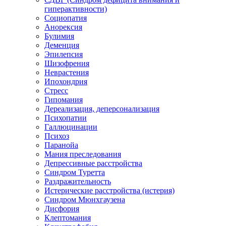
гиперактивности)
Социопатия
Анорексия
Булимия
Деменция
Эпилепсия
Шизофрения
Неврастения
Ипохондрия
Стресс
Гипомания
Дереализация, деперсонализация
Психопатии
Галлюцинации
Психоз
Паранойа
Мания преследования
Депрессивные расстройства
Синдром Туретта
Раздражительность
Истерические расстройства (истерия)
Синдром Мюнхгаузена
Дисфория
Клептомания