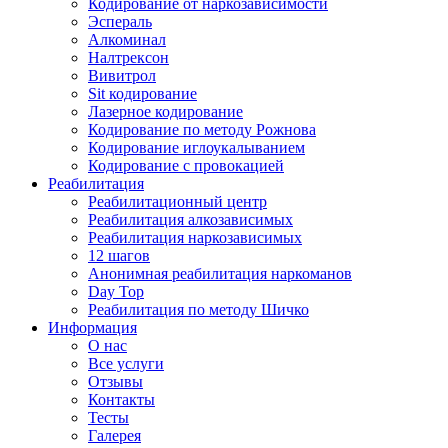
Кодирование от наркозависимости
Эспераль
Алкоминал
Налтрексон
Вивитрол
Sit кодирование
Лазерное кодирование
Кодирование по методу Рожнова
Кодирование иглоукалыванием
Кодирование с провокацией
Реабилитация
Реабилитационный центр
Реабилитация алкозависимых
Реабилитация наркозависимых
12 шагов
Анонимная реабилитация наркоманов
Day Top
Реабилитация по методу Шичко
Информация
О нас
Все услуги
Отзывы
Контакты
Тесты
Галерея