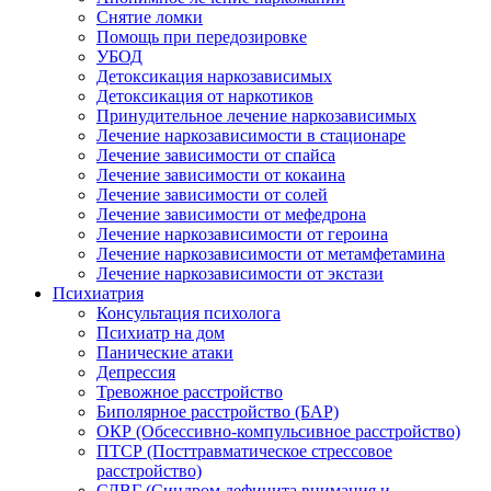
Снятие ломки
Помощь при передозировке
УБОД
Детоксикация наркозависимых
Детоксикация от наркотиков
Принудительное лечение наркозависимых
Лечение наркозависимости в стационаре
Лечение зависимости от спайса
Лечение зависимости от кокаина
Лечение зависимости от солей
Лечение зависимости от мефедрона
Лечение наркозависимости от героина
Лечение наркозависимости от метамфетамина
Лечение наркозависимости от экстази
Психиатрия
Консультация психолога
Психиатр на дом
Панические атаки
Депрессия
Тревожное расстройство
Биполярное расстройство (БАР)
ОКР (Обсессивно-компульсивное расстройство)
ПТСР (Посттравматическое стрессовое
расстройство)
СДВГ (Синдром дефицита внимания и