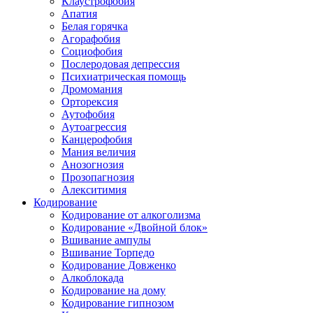
Клаустрофобия
Апатия
Белая горячка
Агорафобия
Социофобия
Послеродовая депрессия
Психиатрическая помощь
Дромомания
Орторексия
Аутофобия
Аутоагрессия
Канцерофобия
Мания величия
Анозогнозия
Прозопагнозия
Алекситимия
Кодирование
Кодирование от алкоголизма
Кодирование «Двойной блок»
Вшивание ампулы
Вшивание Торпедо
Кодирование Довженко
Алкоблокада
Кодирование на дому
Кодирование гипнозом