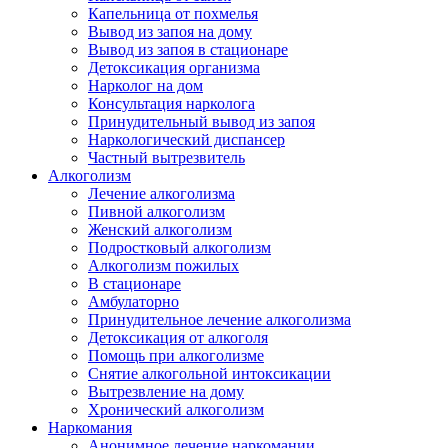
Капельница от похмелья
Вывод из запоя на дому
Вывод из запоя в стационаре
Детоксикация организма
Нарколог на дом
Консультация нарколога
Принудительный вывод из запоя
Наркологический диспансер
Частный вытрезвитель
Алкоголизм
Лечение алкоголизма
Пивной алкоголизм
Женский алкоголизм
Подростковый алкоголизм
Алкоголизм пожилых
В стационаре
Амбулаторно
Принудительное лечение алкоголизма
Детоксикация от алкоголя
Помощь при алкоголизме
Снятие алкогольной интоксикации
Вытрезвление на дому
Хронический алкоголизм
Наркомания
Анонимное лечение наркомании