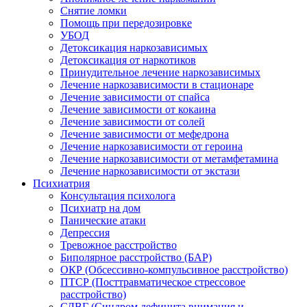
Снятие ломки
Помощь при передозировке
УБОД
Детоксикация наркозависимых
Детоксикация от наркотиков
Принудительное лечение наркозависимых
Лечение наркозависимости в стационаре
Лечение зависимости от спайса
Лечение зависимости от кокаина
Лечение зависимости от солей
Лечение зависимости от мефедрона
Лечение наркозависимости от героина
Лечение наркозависимости от метамфетамина
Лечение наркозависимости от экстази
Психиатрия
Консультация психолога
Психиатр на дом
Панические атаки
Депрессия
Тревожное расстройство
Биполярное расстройство (БАР)
ОКР (Обсессивно-компульсивное расстройство)
ПТСР (Посттравматическое стрессовое
расстройство)
СДВГ (Синдром дефицита внимания и