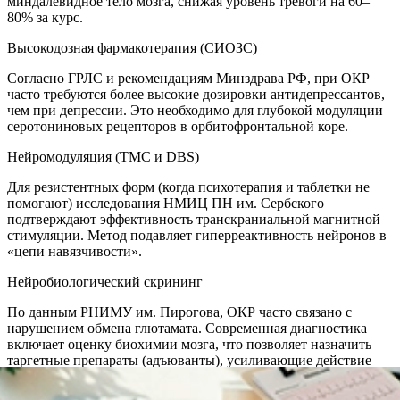
миндалевидное тело мозга, снижая уровень тревоги на 60–
80% за курс.
Высокодозная фармакотерапия (СИОЗС)
Согласно ГРЛС и рекомендациям Минздрава РФ, при ОКР
часто требуются более высокие дозировки антидепрессантов,
чем при депрессии. Это необходимо для глубокой модуляции
серотониновых рецепторов в орбитофронтальной коре.
Нейромодуляция (ТМС и DBS)
Для резистентных форм (когда психотерапия и таблетки не
помогают) исследования НМИЦ ПН им. Сербского
подтверждают эффективность транскраниальной магнитной
стимуляции. Метод подавляет гиперреактивность нейронов в
«цепи навязчивости».
Нейробиологический скрининг
По данным РНИМУ им. Пирогова, ОКР часто связано с
нарушением обмена глютамата. Современная диагностика
включает оценку биохимии мозга, что позволяет назначить
таргетные препараты (адъюванты), усиливающие действие
основной терапии.