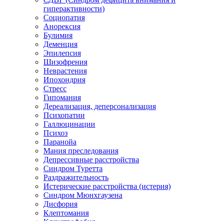
гиперактивности)
Социопатия
Анорексия
Булимия
Деменция
Эпилепсия
Шизофрения
Неврастения
Ипохондрия
Стресс
Гипомания
Дереализация, деперсонализация
Психопатии
Галлюцинации
Психоз
Паранойа
Мания преследования
Депрессивные расстройства
Синдром Туретта
Раздражительность
Истерические расстройства (истерия)
Синдром Мюнхгаузена
Дисфория
Клептомания