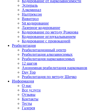
Кодирование от наркозависимости
Эспераль
Алкоминал
Налтрексон
Вивитрол
Sit кодирование
Лазерное кодирование
Кодирование по методу Рожнова
Кодирование иглоукалыванием
Кодирование с провокацией
Реабилитация
Реабилитационный центр
Реабилитация алкозависимых
Реабилитация наркозависимых
12 шагов
Анонимная реабилитация наркоманов
Day Top
Реабилитация по методу Шичко
Информация
О нас
Все услуги
Отзывы
Контакты
Тесты
Галерея