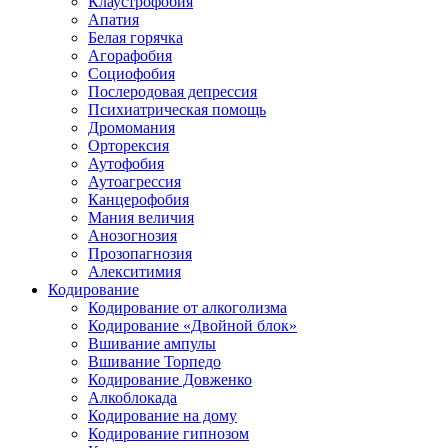
Клаустрофобия
Апатия
Белая горячка
Агорафобия
Социофобия
Послеродовая депрессия
Психиатрическая помощь
Дромомания
Орторексия
Аутофобия
Аутоагрессия
Канцерофобия
Мания величия
Анозогнозия
Прозопагнозия
Алекситимия
Кодирование
Кодирование от алкоголизма
Кодирование «Двойной блок»
Вшивание ампулы
Вшивание Торпедо
Кодирование Довженко
Алкоблокада
Кодирование на дому
Кодирование гипнозом