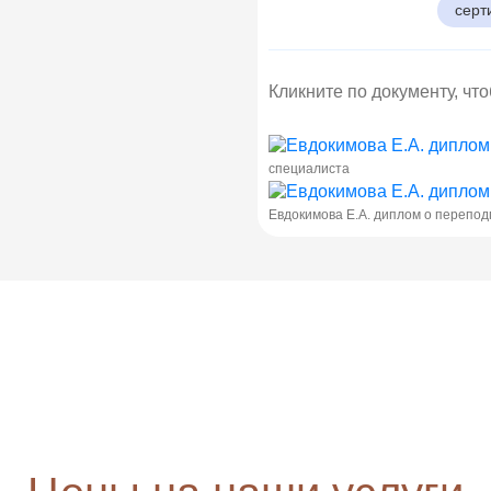
серт
Кликните по документу, чт
специалиста
Евдокимова Е.А. диплом о перепод