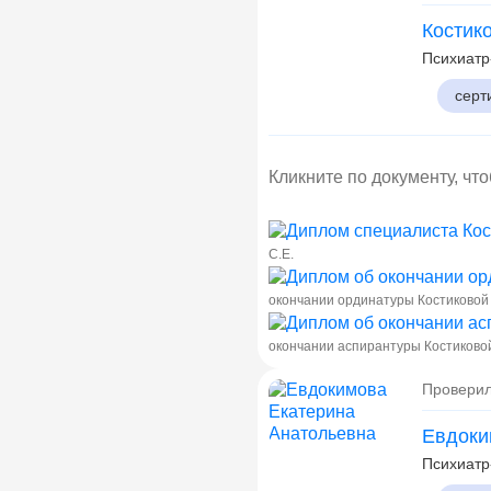
Костик
Психиатр
серт
Кликните по документу, чт
С.Е.
окончании ординатуры Костиковой 
окончании аспирантуры Костиковой
Проверил
Евдоки
Психиатр