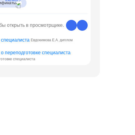
ификаты
обы открыть в просмотрщике.
Евдокимова Е.А. диплом
готовке специалиста