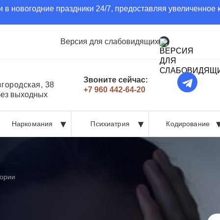
 в новогодние праздники 24/7, предоставляя увеличенное 
Версия для слабовидящих
Звоните сейчас:
вгородская, 38
+7 960 442-64-20
без выходных
Наркомания
Психиатрия
Кодирование
ории