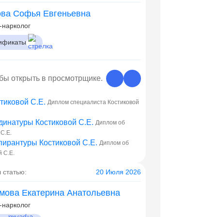
ова Софья Евгеньевна
-нарколог
ификаты
обы открыть в просмотрщике.
Диплом специалиста Костиковой
Диплом об
С.Е.
Диплом об
 С.Е.
 статью:
20 Июля 2026
мова Екатерина Анатольевна
-нарколог